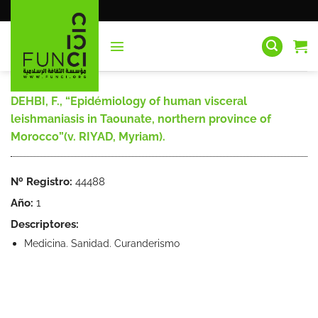
Saltar
al
contenido
DEHBI, F., “Epidémiology of human visceral
leishmaniasis in Taounate, northern province of
Morocco”(v. RIYAD, Myriam).
Nº Registro:
44488
Año:
1
Descriptores:
Medicina. Sanidad. Curanderismo