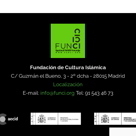
Fundación de Cultura Islámica
C/ Guzmán el Bueno, 3 - 2º dcha -
28015 Madrid
Localización
E-mail:
info@funci.org
Tel: 91 543 46 73