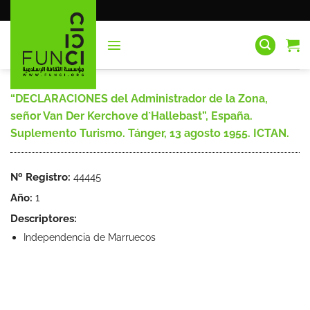
Saltar
al
contenido
“DECLARACIONES del Administrador de la Zona,
señor Van Der Kerchove d`Hallebast”, España.
Suplemento Turismo. Tánger, 13 agosto 1955. ICTAN.
Nº Registro:
44445
Año:
1
Descriptores:
Independencia de Marruecos