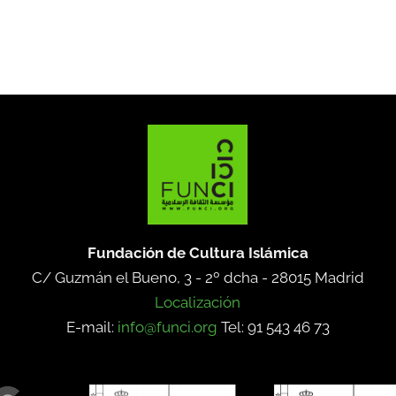
Fundación de Cultura Islámica
C/ Guzmán el Bueno, 3 - 2º dcha -
28015 Madrid
Localización
E-mail:
info@funci.org
Tel: 91 543 46 73