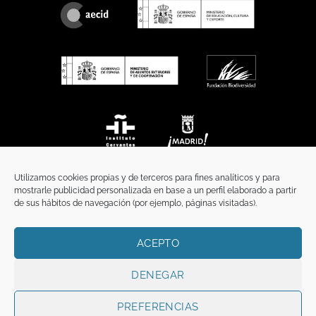
Utilizamos cookies propias y de terceros para fines analíticos y para
mostrarle publicidad personalizada en base a un perfil elaborado a partir
de sus hábitos de navegación (por ejemplo, páginas visitadas).
ACEPTO
INICIO
COMUNICACIÓN
CONTACTO
AVISO LEGAL
POLÍTICA DE PRIVACIDAD
POLÍTICA DE COOKIES
TÉRMINOS Y CONDICIONES
DENEGAR
Copyright 2026 ©
Funci
FUNCI es titular de los derechos de propiedad
intelectual e industrial de este sitio web, y es también titular o tiene la
PREFERENCIAS