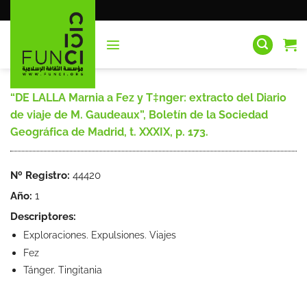
Saltar
al
contenido
“DE LALLA Marnia a Fez y T‡nger: extracto del Diario
de viaje de M. Gaudeaux”, Boletín de la Sociedad
Geográfica de Madrid, t. XXXIX, p. 173.
Nº Registro:
44420
Año:
1
Descriptores:
Exploraciones. Expulsiones. Viajes
Fez
Tánger. Tingitania