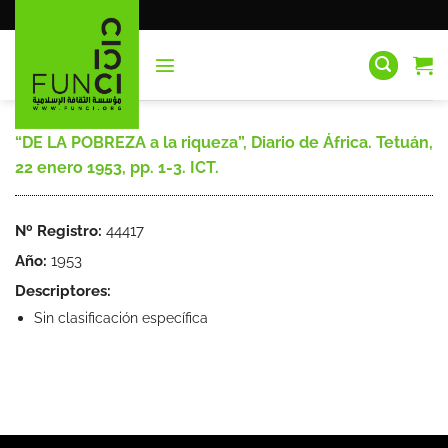
Saltar
al
contenido
“DE LA POBREZA a la riqueza”, Diario de África. Tetuán,
22 enero 1953, pp. 1-3. ICT.
Nº Registro:
44417
Año:
1953
Descriptores:
Sin clasificación específica