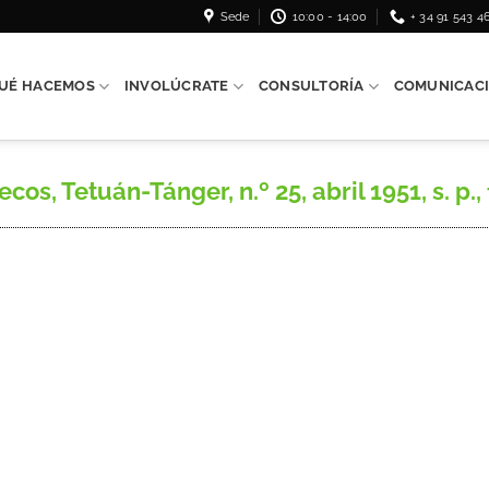
Sede
10:00 - 14:00
+ 34 91 543 4
UÉ HACEMOS
INVOLÚCRATE
CONSULTORÍA
COMUNICAC
, Tetuán-Tánger, n.º 25, abril 1951, s. p., 