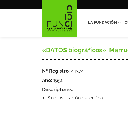
Saltar
al
contenido
LA FUNDACIÓN
Q
«DATOS biográficos», Marruecos
Nº Registro:
44374
Año:
1951
Descriptores:
Sin clasificación específica