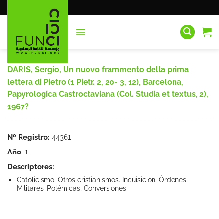
Saltar
al
contenido
DARIS, Sergio, Un nuovo frammento della prima
lettera di Pietro (1 Pietr. 2, 20- 3, 12), Barcelona,
Papyrologica Castroctaviana (Col. Studia et textus, 2),
1967?
Nº Registro:
44361
Año:
1
Descriptores:
Catolicismo. Otros cristianismos. Inquisición. Órdenes
Militares. Polémicas, Conversiones