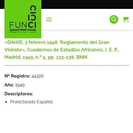
Saltar
al
contenido
«DAHIR, 3 febrero 1948. Reglamento del Gran
Visirato», Cuadernos de Estudios Africanos, I. E. P.,
Madrid, 1949, n.º 5, pp. 133-138, BNM.
Nº Registro:
44326
Año:
1949
Descriptores:
Protectorado Español