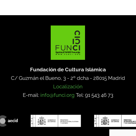
Fundación de Cultura Islámica
C/ Guzmán el Bueno, 3 - 2º dcha -
28015 Madrid
Localización
E-mail:
info@funci.org
Tel: 91 543 46 73