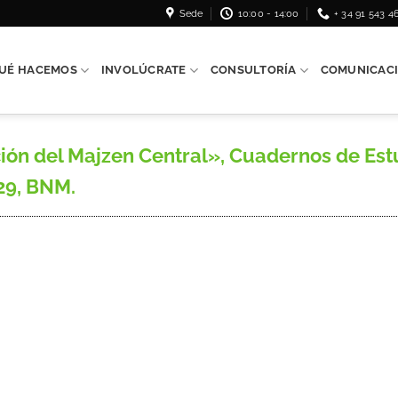
Sede
10:00 - 14:00
+ 34 91 543 4
UÉ HACEMOS
INVOLÚCRATE
CONSULTORÍA
COMUNICAC
ón del Majzen Central», Cuadernos de Estudio
229, BNM.