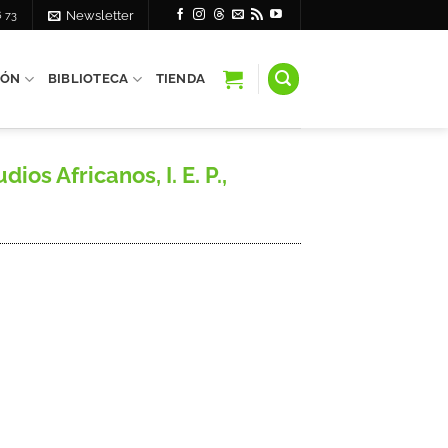
6 73
Newsletter
IÓN
BIBLIOTECA
TIENDA
s Africanos, I. E. P.,