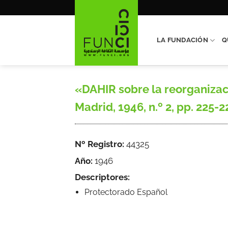
Saltar
al
contenido
LA FUNDACIÓN
Q
«DAHIR sobre la reorganizaci
Madrid, 1946, n.º 2, pp. 225-
Nº Registro:
44325
Año:
1946
Descriptores:
Protectorado Español