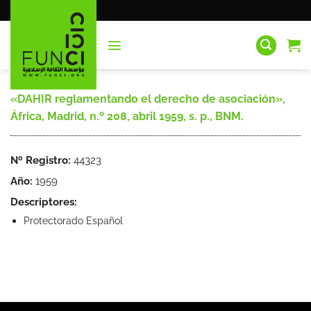
Saltar
al
contenido
«DAHIR reglamentando el derecho de asociación»,
África, Madrid, n.º 208, abril 1959, s. p., BNM.
Nº Registro:
44323
Año:
1959
Descriptores:
Protectorado Español