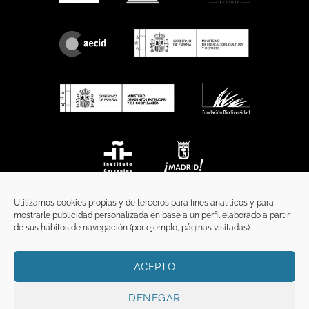
Utilizamos cookies propias y de terceros para fines analíticos y para
mostrarle publicidad personalizada en base a un perfil elaborado a partir
de sus hábitos de navegación (por ejemplo, páginas visitadas).
ACEPTO
INICIO
COMUNICACIÓN
CONTACTO
AVISO LEGAL
POLÍTICA DE PRIVACIDAD
POLÍTICA DE COOKIES
TÉRMINOS Y CONDICIONES
DENEGAR