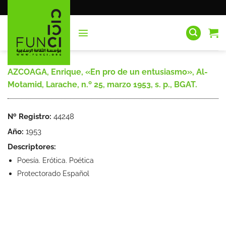
Saltar
al
contenido
AZCOAGA, Enrique, «En pro de un entusiasmo», Al-
Motamid, Larache, n.º 25, marzo 1953, s. p., BGAT.
Nº Registro:
44248
Año:
1953
Descriptores:
Poesía. Erótica. Poética
Protectorado Español