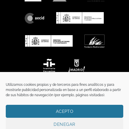
Utilizamos cookies propias y de terceros para fines analíticos y para
mostrarle publicidad personalizada en base a un perfil elaborado a partir
de sus hábitos de navegación (por ejemplo, páginas visitadas).
ACEPTO
INICIO
COMUNICACIÓN
CONTACTO
AVISO LEGAL
POLÍTICA DE PRIVACIDAD
POLÍTICA DE COOKIES
TÉRMINOS Y CONDICIONES
DENEGAR