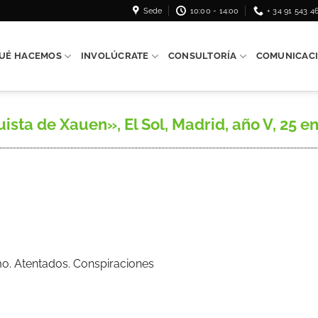
Sede
10:00 - 14:00
+ 34 91 543 4
UÉ HACEMOS
INVOLÚCRATE
CONSULTORÍA
COMUNICAC
sta de Xauen», El Sol, Madrid, año V, 25 ene
mo. Atentados. Conspiraciones