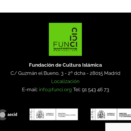
Fundación de Cultura Islámica
C/ Guzmán el Bueno, 3 - 2º dcha -
28015 Madrid
Localización
E-mail:
info@funci.org
Tel: 91 543 46 73