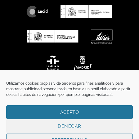
Utilizamos cookies propias y de terceros para fines analíticos y para
mostrarle publicidad personalizada en base a un perfil elaborado a partir
de sus hábitos de navegación (por ejemplo, páginas visitadas).
ACEPTO
INICIO
COMUNICACIÓN
CONTACTO
AVISO LEGAL
POLÍTICA DE PRIVACIDAD
POLÍTICA DE COOKIES
TÉRMINOS Y CONDICIONES
DENEGAR
Copyright 2026 ©
Funci
FUNCI es titular de los derechos de propiedad
intelectual e industrial de este sitio web, y es también titular o tiene la