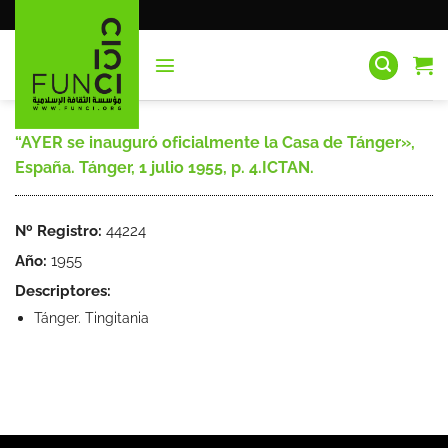
Saltar
al
contenido
“AYER se inauguró oficialmente la Casa de Tánger»,
España. Tánger, 1 julio 1955, p. 4.ICTAN.
Nº Registro:
44224
Año:
1955
Descriptores:
Tánger. Tingitania