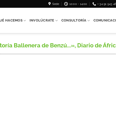
Sede
10:00 - 14:00
+ 34 91 543 4
UÉ HACEMOS
INVOLÚCRATE
CONSULTORÍA
COMUNICAC
ría Ballenera de Benzú...», Diario de África