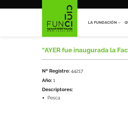
Saltar
al
contenido
LA FUNDACIÓN
Q
“AYER fue inaugurada la Facto
Nº Registro:
44217
Año:
1
Descriptores:
Pesca