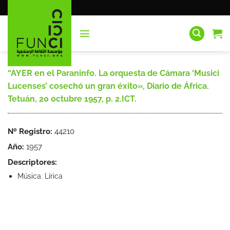
Saltar
al
contenido
“AYER en el Paraninfo. La orquesta de Cámara ‘Musici
Lucenses’ cosechó un gran éxito», Diario de África.
Tetuán, 20 octubre 1957, p. 2.ICT.
Nº Registro:
44210
Año:
1957
Descriptores:
Música. Lírica