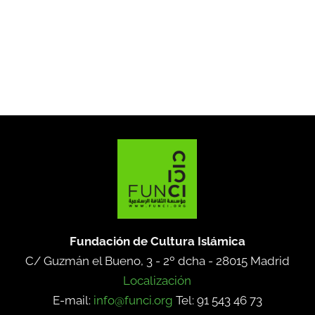
Fundación de Cultura Islámica
C/ Guzmán el Bueno, 3 - 2º dcha -
28015 Madrid
Localización
E-mail:
info@funci.org
Tel: 91 543 46 73