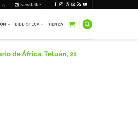
6 73
Newsletter
IÓN
BIBLIOTECA
TIENDA
io de África. Tetuán, 21