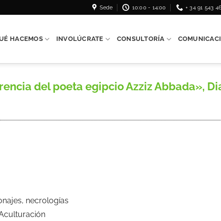
Sede
10:00 - 14:00
+ 34 91 543 4
UÉ HACEMOS
INVOLÚCRATE
CONSULTORÍA
COMUNICAC
rencia del poeta egipcio Azziz Abbada», Diar
onajes, necrologías
 Aculturación