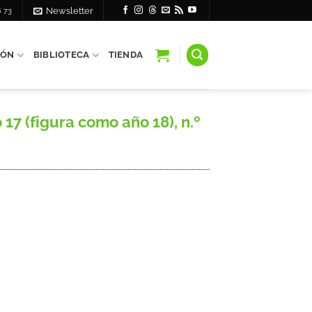
6 73
Newsletter
IÓN
BIBLIOTECA
TIENDA
 17 (figura como año 18), n.º