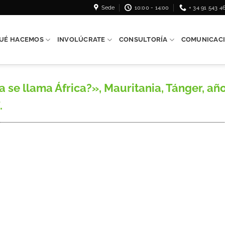
Sede
10:00 - 14:00
+ 34 91 543 4
UÉ HACEMOS
INVOLÚCRATE
CONSULTORÍA
COMUNICAC
 se llama África?», Mauritania, Tánger, año
.