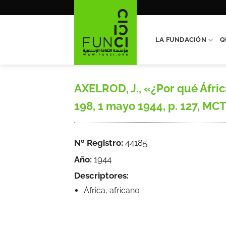
Saltar
al
contenido
LA FUNDACIÓN
Q
AXELROD, J., «¿Por qué África
198, 1 mayo 1944, p. 127, MCT
Nº Registro:
44185
Año:
1944
Descriptores:
África, africano