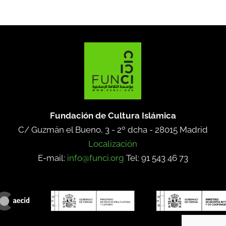
Fundación de Cultura Islámica
C/ Guzmán el Bueno, 3 - 2º dcha -
28015 Madrid
Localización
E-mail:
info@funci.org
Tel: 91 543 46 73