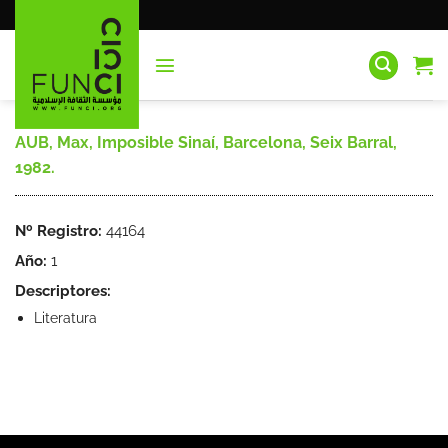
Saltar
al
contenido
AUB, Max, Imposible Sinaí, Barcelona, Seix Barral,
1982.
Nº Registro:
44164
Año:
1
Descriptores:
Literatura