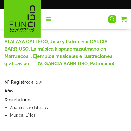
Saltar
al
contenido
ATALAYA GALLEGO, José y Patrocinio GARCÍA
BARRIUSO, La música hispanomusulmana en
Marruecos... Ejemplos musicales e ilustraciones
gráficas por — (V. GARCÍA BARRIUSO, Patrocinio).
Nº Registro:
44159
Año:
1
Descriptores:
Andalus, andalusíes
Música. Lírica