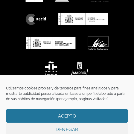
Utilizamos cookies propias y de terceros para fines analíticos y para
mostrarle publicidad personalizada en base a un perfil elaborado a partir
de sus hábitos de navegación (por ejemplo, páginas visitadas).
ACEPTO
INICIO
COMUNICACIÓN
CONTACTO
AVISO LEGAL
POLÍTICA DE PRIVACIDAD
POLÍTICA DE COOKIES
TÉRMINOS Y CONDICIONES
DENEGAR