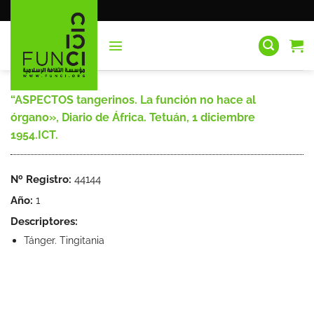
Saltar
al
contenido
“ASPECTOS tangerinos. La función no hace al
órgano», Diario de África. Tetuán, 1 diciembre
1954.ICT.
Nº Registro:
44144
Año:
1
Descriptores:
Tánger. Tingitania