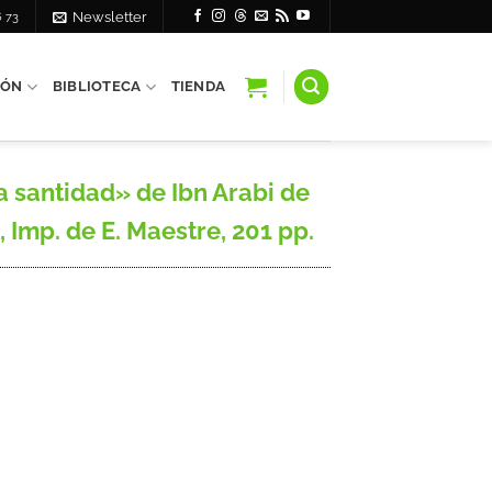
6 73
Newsletter
IÓN
BIBLIOTECA
TIENDA
a santidad» de Ibn Arabi de
 Imp. de E. Maestre, 201 pp.