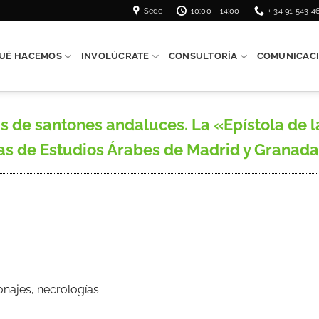
Sede
10:00 - 14:00
+ 34 91 543 4
UÉ HACEMOS
INVOLÚCRATE
CONSULTORÍA
COMUNICAC
 de santones andaluces. La «Epístola de l
as de Estudios Árabes de Madrid y Granada,
onajes, necrologías