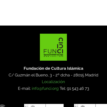
Fundación de Cultura Islámica
C/ Guzmán el Bueno, 3 - 2º dcha -
28015 Madrid
Localización
E-mail:
info@funci.org
Tel: 91 543 46 73