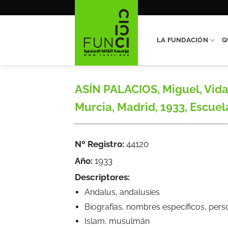
Saltar
al
contenido
LA FUNDACIÓN
Q
ASÍN PALACIOS, Miguel, Vidas
Murcia, Madrid, 1933, Escuel
Nº Registro:
44120
Año:
1933
Descriptores:
Andalus, andalusíes
Biografías, nombres específicos, pers
Islam, musulmán