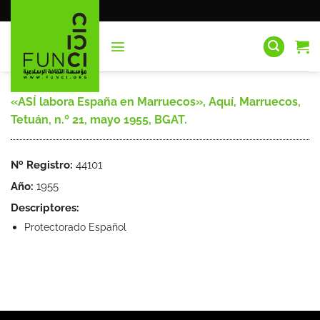
Saltar
al
contenido
«ASÍ labora España en Marruecos», Aquí, Marruecos,
Tetuán, n.º 21, mayo 1955, BGAT.
Nº Registro:
44101
Año:
1955
Descriptores:
Protectorado Español