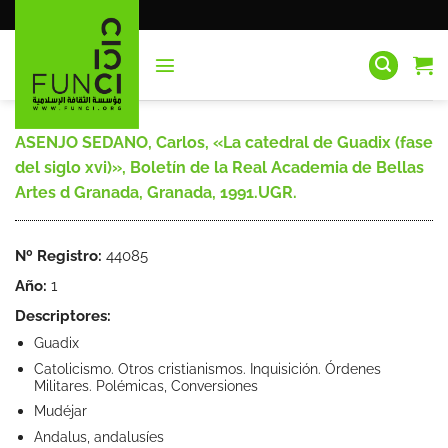
Saltar
al
contenido
ASENJO SEDANO, Carlos, «La catedral de Guadix (fase
del siglo xvi)», Boletín de la Real Academia de Bellas
Artes d Granada, Granada, 1991.UGR.
Nº Registro:
44085
Año:
1
Descriptores:
Guadix
Catolicismo. Otros cristianismos. Inquisición. Órdenes
Militares. Polémicas, Conversiones
Mudéjar
Andalus, andalusíes