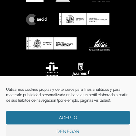
Utilizamos cookies propias y de terceros para fines analíticos y para
mostrarle publicidad personalizada en base a un perfil elaborado a partir
de sus hábitos de navegación (por ejemplo, páginas visitadas).
ACEPTO
INICIO
COMUNICACIÓN
CONTACTO
AVISO LEGAL
POLÍTICA DE PRIVACIDAD
POLÍTICA DE COOKIES
TÉRMINOS Y CONDICIONES
DENEGAR