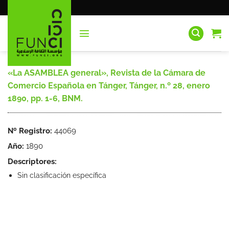
Saltar
al
contenido
«La ASAMBLEA general», Revista de la Cámara de
Comercio Española en Tánger, Tánger, n.º 28, enero
1890, pp. 1-6, BNM.
Nº Registro:
44069
Año:
1890
Descriptores:
Sin clasificación específica