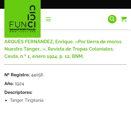
Saltar
al
contenido
ARQUÉS FERNÁNDEZ, Enrique, «Por tierra de moros.
Nuestro Tánger...», Revista de Tropas Coloniales,
Ceuta, n.º 1, enero 1924, p. 12, BNM.
Nº Registro:
44056
Año:
1924
Descriptores:
Tánger. Tingitania