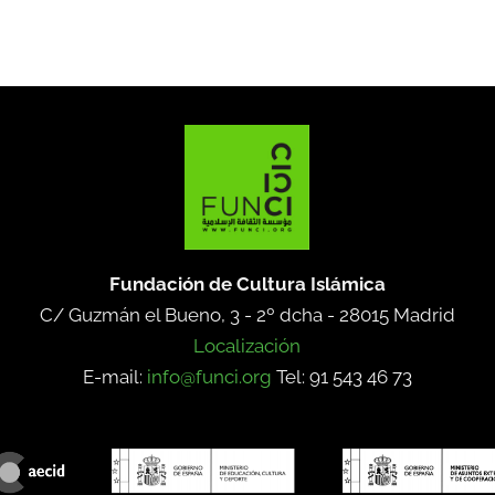
Fundación de Cultura Islámica
C/ Guzmán el Bueno, 3 - 2º dcha -
28015 Madrid
Localización
E-mail:
info@funci.org
Tel: 91 543 46 73