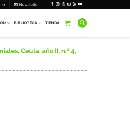
6 73
Newsletter
IÓN
BIBLIOTECA
TIENDA
es, Ceuta, año II, n.º 4,