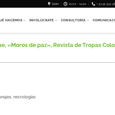
Sede
10:00 - 14:00
+ 34 91 543 4
UÉ HACEMOS
INVOLÚCRATE
CONSULTORÍA
COMUNICAC
«Moros de paz», Revista de Tropas Colonial
onajes, necrologías