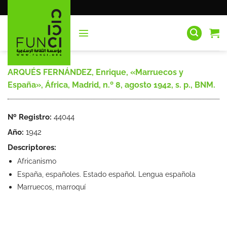
Saltar
al
contenido
ARQUÉS FERNÁNDEZ, Enrique, «Marruecos y
España», África, Madrid, n.º 8, agosto 1942, s. p., BNM.
Nº Registro:
44044
Año:
1942
Descriptores:
Africanismo
España, españoles. Estado español. Lengua española
Marruecos, marroquí