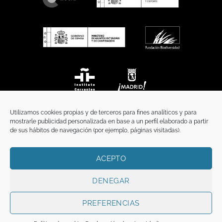
Utilizamos cookies propias y de terceros para fines analíticos y para
mostrarle publicidad personalizada en base a un perfil elaborado a partir
de sus hábitos de navegación (por ejemplo, páginas visitadas).
ACEPTO
INICIO
COMUNICACIÓN
CONTACTO
AVISO LEGAL
POLÍTICA DE PRIVACIDAD
POLÍTICA DE COOKIES
TÉRMINOS Y CONDICIONES
DENEGAR
Copyright 2026 ©
Funci
FUNCI es titular de los derechos de propiedad
intelectual e industrial de este sitio web, y es también titular o tiene la
PREFERENCIAS
correspondiente licencia sobre los derechos de propiedad intelectual,
industrial y de imagen sobre los contenidos disponibles a través del mismo.