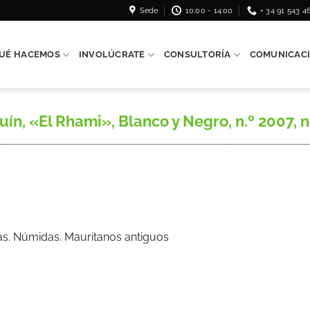
Sede
10:00 - 14:00
+ 34 91 543 4
UÉ HACEMOS
INVOLÚCRATE
CONSULTORÍA
COMUNICAC
, «El Rhami», Blanco y Negro, n.º 2007, 
ilas. Númidas. Mauritanos antiguos