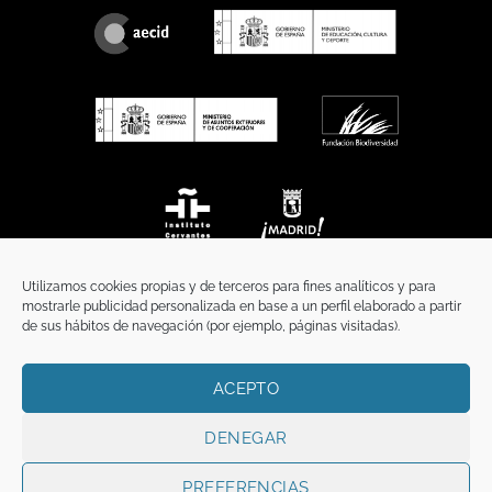
Utilizamos cookies propias y de terceros para fines analíticos y para
mostrarle publicidad personalizada en base a un perfil elaborado a partir
de sus hábitos de navegación (por ejemplo, páginas visitadas).
ACEPTO
INICIO
COMUNICACIÓN
CONTACTO
AVISO LEGAL
POLÍTICA DE PRIVACIDAD
POLÍTICA DE COOKIES
TÉRMINOS Y CONDICIONES
DENEGAR
Copyright 2026 ©
Funci
FUNCI es titular de los derechos de propiedad
intelectual e industrial de este sitio web, y es también titular o tiene la
PREFERENCIAS