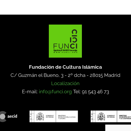
Fundación de Cultura Islámica
C/ Guzmán el Bueno, 3 - 2º dcha -
28015 Madrid
Localización
E-mail:
info@funci.org
Tel: 91 543 46 73