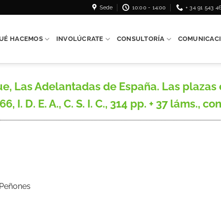
Sede
10:00 - 14:00
+ 34 91 543 4
UÉ HACEMOS
INVOLÚCRATE
CONSULTORÍA
COMUNICAC
Las Adelantadas de España. Las plazas es
I. D. E. A., C. S. I. C., 314 pp. + 37 láms., co
s Peñones