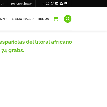
6 73
Newsletter
IÓN
BIBLIOTECA
TIENDA
pañolas del litoral africano
n 74 grabs.