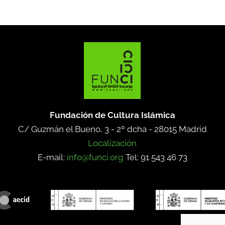
Fundación de Cultura Islámica
C/ Guzmán el Bueno, 3 - 2º dcha -
28015 Madrid
Localización
E-mail:
info@funci.org
Tel: 91 543 46 73