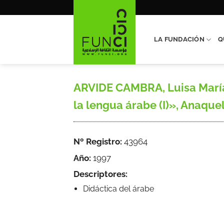
Saltar
al
contenido
LA FUNDACIÓN
Q
ARVIDE CAMBRA, Luisa María
la lengua árabe (I)», Anaquel
Nº Registro:
43964
Año:
1997
Descriptores:
Didáctica del árabe