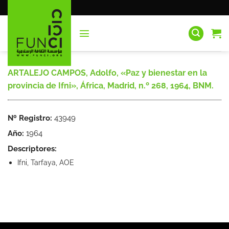
Saltar
al
contenido
ARTALEJO CAMPOS, Adolfo, «Paz y bienestar en la
provincia de Ifni», África, Madrid, n.º 268, 1964, BNM.
Nº Registro:
43949
Año:
1964
Descriptores:
Ifni, Tarfaya, AOE