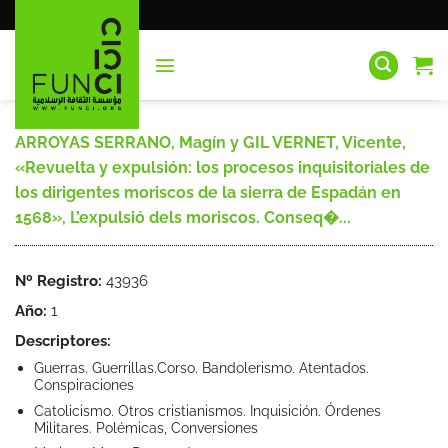
Saltar
al
contenido
ARROYAS SERRANO, Magín y GIL VERNET, Vicente,
«Revuelta y expulsión: los procesos inquisitoriales de
los dirigentes moriscos de la sierra de Espadán en
1568», L’expulsió dels moriscos. Conseq�...
Nº Registro:
43936
Año:
1
Descriptores:
Guerras. Guerrillas.Corso. Bandolerismo. Atentados.
Conspiraciones
Catolicismo. Otros cristianismos. Inquisición. Órdenes
Militares. Polémicas, Conversiones