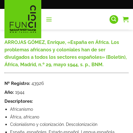
Saltar
al
contenido
ARROJAS GÓMEZ, Enrique, «España en África. Los
problemas africanos y coloniales han de ser
divulgados a todos los sectores españoles» (Boletín),
África, Madrid, n.º 29, mayo 1944, s. p., BNM.
Nº Registro:
43926
Año:
1944
Descriptores:
Africanismo
África, africano
Colonialismo y colonización. Descolonización
España, españoles. Estado español. Lengua española