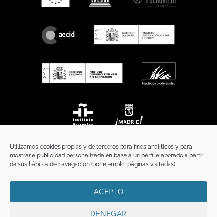
Utilizamos cookies propias y de terceros para fines analíticos y para
mostrarle publicidad personalizada en base a un perfil elaborado a partir
de sus hábitos de navegación (por ejemplo, páginas visitadas).
ACEPTO
INICIO
COMUNICACIÓN
CONTACTO
AVISO LEGAL
POLÍTICA DE PRIVACIDAD
POLÍTICA DE COOKIES
TÉRMINOS Y CONDICIONES
DENEGAR