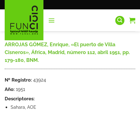
Saltar
al
contenido
ARROJAS GÓMEZ, Enrique, «El puerto de Villa
Cisneros», África, Madrid, número 112, abril 1951, pp.
179-180, BNM.
Nº Registro:
43924
Año:
1951
Descriptores:
Sahara, AOE