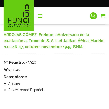
Saltar
al
contenido
ARROJAS GÓMEZ, Enrique, «Aniversario de la
exaltación al Trono de S. A. I. el Jalifa», África, Madrid,
n.os 46-47, octubre-noviembre 1945, BNM.
Nº Registro:
43920
Año:
1945
Descriptores:
Alawíes
Protectorado Español