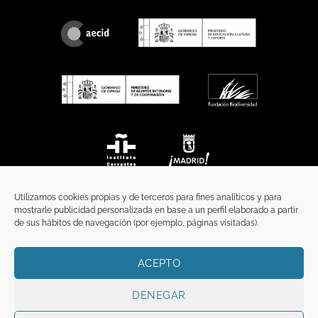
Utilizamos cookies propias y de terceros para fines analíticos y para
mostrarle publicidad personalizada en base a un perfil elaborado a partir
de sus hábitos de navegación (por ejemplo, páginas visitadas).
ACEPTO
INICIO
COMUNICACIÓN
CONTACTO
AVISO LEGAL
POLÍTICA DE PRIVACIDAD
POLÍTICA DE COOKIES
TÉRMINOS Y CONDICIONES
DENEGAR
Copyright 2026 ©
Funci
FUNCI es titular de los derechos de propiedad