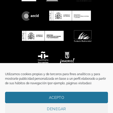
Utilizamos cookies propias y de terceros para fines analíticos y para
mostrarle publicidad personalizada en base a un perfil elaborado a partir
de sus hábitos de navegación (por ejemplo, páginas visitadas).
ACEPTO
INICIO
COMUNICACIÓN
CONTACTO
AVISO LEGAL
POLÍTICA DE PRIVACIDAD
POLÍTICA DE COOKIES
TÉRMINOS Y CONDICIONES
DENEGAR