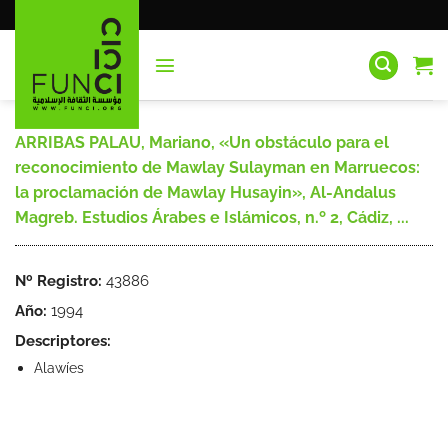
Saltar
al
contenido
ARRIBAS PALAU, Mariano, «Un obstáculo para el
reconocimiento de Mawlay Sulayman en Marruecos:
la proclamación de Mawlay Husayin», Al-Andalus
Magreb. Estudios Árabes e Islámicos, n.º 2, Cádiz, ...
Nº Registro:
43886
Año:
1994
Descriptores:
Alawíes