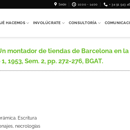
Sede
10:00 - 14:00
+ 34 91 543 4
UÉ HACEMOS
INVOLÚCRATE
CONSULTORÍA
COMUNICAC
 montador de tiendas de Barcelona en la 
1, 1953, Sem. 2, pp. 272-276, BGAT.
erámica. Escritura
onajes, necrologías