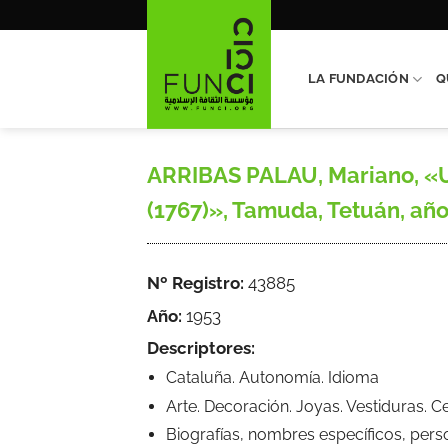
Saltar
al
contenido
LA FUNDACIÓN
Q
ARRIBAS PALAU, Mariano, «Un
(1767)», Tamuda, Tetuán, año 
Nº Registro:
43885
Año:
1953
Descriptores:
Cataluña. Autonomía. Idioma
Arte. Decoración. Joyas. Vestiduras. C
Biografías, nombres específicos, pers