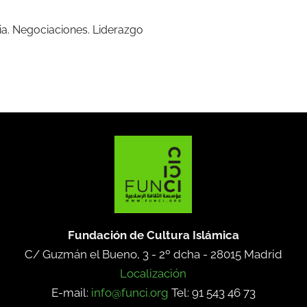
cia. Negociaciones. Liderazgo
Fundación de Cultura Islámica
C/ Guzmán el Bueno, 3 - 2º dcha -
28015 Madrid
Localización
E-mail:
info@funci.org
Tel: 91 543 46 73