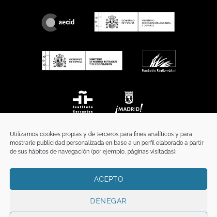
Utilizamos cookies propias y de terceros para fines analíticos y para
mostrarle publicidad personalizada en base a un perfil elaborado a partir
de sus hábitos de navegación (por ejemplo, páginas visitadas).
ACEPTO
INICIO
COMUNICACIÓN
CONTACTO
AVISO LEGAL
POLÍTICA DE PRIVACIDAD
POLÍTICA DE COOKIES
TÉRMINOS Y CONDICIONES
DENEGAR
Copyright 2026 ©
Funci
FUNCI es titular de los derechos de propiedad