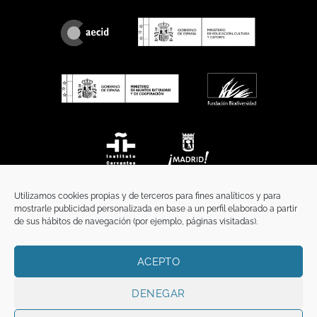
Utilizamos cookies propias y de terceros para fines analíticos y para
mostrarle publicidad personalizada en base a un perfil elaborado a partir
de sus hábitos de navegación (por ejemplo, páginas visitadas).
ACEPTO
INICIO
COMUNICACIÓN
CONTACTO
AVISO LEGAL
POLÍTICA DE PRIVACIDAD
POLÍTICA DE COOKIES
TÉRMINOS Y CONDICIONES
DENEGAR
Copyright 2026 ©
Funci
FUNCI es titular de los derechos de propiedad