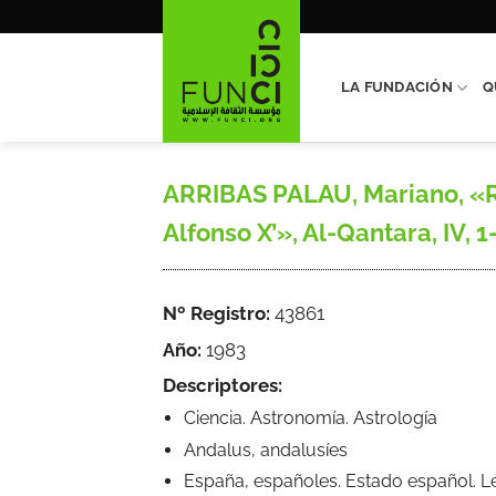
Saltar
al
contenido
LA FUNDACIÓN
Q
ARRIBAS PALAU, Mariano, «Re
Alfonso X’», Al-Qantara, IV, 
Nº Registro:
43861
Año:
1983
Descriptores:
Ciencia. Astronomía. Astrología
Andalus, andalusíes
España, españoles. Estado español. 