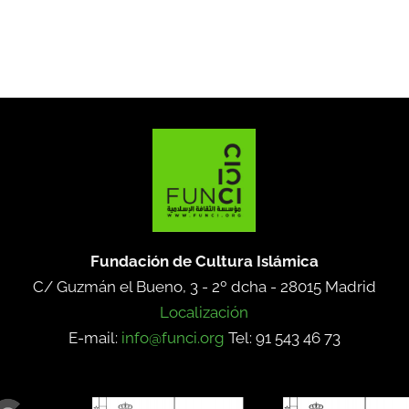
Fundación de Cultura Islámica
C/ Guzmán el Bueno, 3 - 2º dcha -
28015 Madrid
Localización
E-mail:
info@funci.org
Tel: 91 543 46 73