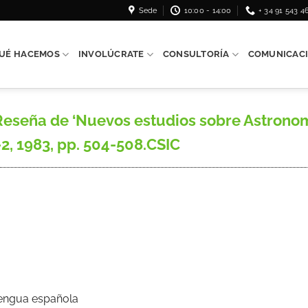
Sede
10:00 - 14:00
+ 34 91 543 4
UÉ HACEMOS
INVOLÚCRATE
CONSULTORÍA
COMUNICAC
seña de ‘Nuevos estudios sobre Astronomí
1-2, 1983, pp. 504-508.CSIC
Lengua española