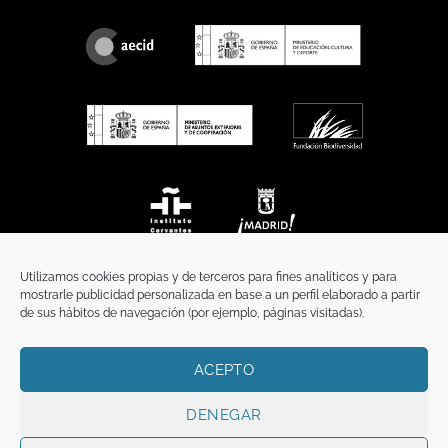
Utilizamos cookies propias y de terceros para fines analíticos y para
mostrarle publicidad personalizada en base a un perfil elaborado a partir
de sus hábitos de navegación (por ejemplo, páginas visitadas).
ACEPTO
INICIO
COMUNICACIÓN
CONTACTO
AVISO LEGAL
POLÍTICA DE PRIVACIDAD
POLÍTICA DE COOKIES
TÉRMINOS Y CONDICIONES
DENEGAR
Copyright 2026 ©
Funci
FUNCI es titular de los derechos de propiedad