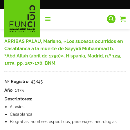
Saltar
al
contenido
ARRIBAS PALAU, Mariano, «Los sucesos ocurridos en
Casablanca a la muerte de Sayyidi Muhammad b.
ºAbd Allah (abril de 1790)», Hispania, Madrid, n.º 129,
1975, pp. 157-178, BNM.
Nº Registro:
43845
Año:
1975
Descriptores:
Alawíes
Casablanca
Biografías, nombres específicos, personajes, necrologías