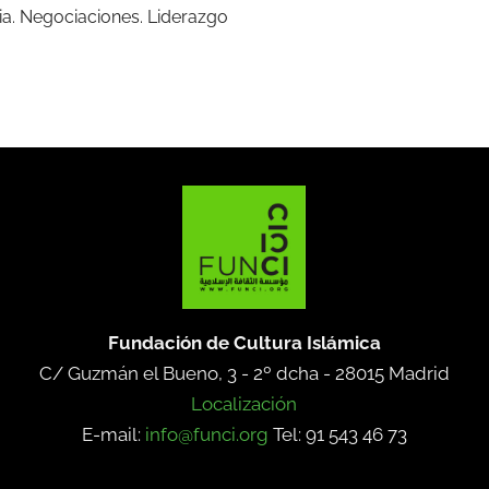
cia. Negociaciones. Liderazgo
Fundación de Cultura Islámica
C/ Guzmán el Bueno, 3 - 2º dcha -
28015 Madrid
Localización
E-mail:
info@funci.org
Tel: 91 543 46 73