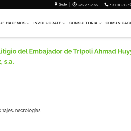
Sede
10:00 - 14:00
+ 34 91 543 4
UÉ HACEMOS
INVOLÚCRATE
CONSULTORÍA
COMUNICAC
itigio del Embajador de Trípoli Ahmad Hu
 s.a.
onajes, necrologías