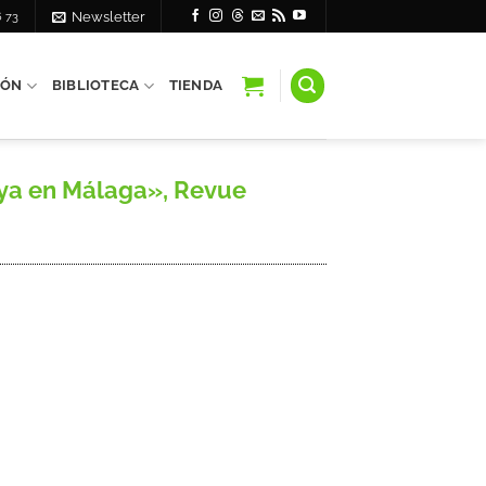
6 73
Newsletter
IÓN
BIBLIOTECA
TIENDA
yya en Málaga», Revue